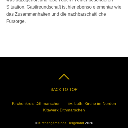
Situation. Gastfreundschaft ist hier ebenso elementar wie
das Zusammenhalten und die nachbarschaftliche
Fürsorge.
BACK TO TOP
Kirchenkreis Dithmarschen
Ev.-Luth. Kirche im Norden
Kitawerk Dithmarschen
©
Kirchengemeinde Helgoland
2026